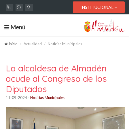
INSTITUCIONAL
Menú
Inicio
Actualidad
Noticias Municipales
La alcaldesa de Almadén
acude al Congreso de los
Diputados
11-09-2024
-
Noticias Municipales