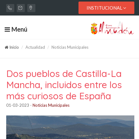
INSTITUCIONAL
Menú
Inicio
Actualidad
Noticias Municipales
Dos pueblos de Castilla-La
Mancha, incluidos entre los
más curiosos de España
01-03-2023
-
Noticias Municipales