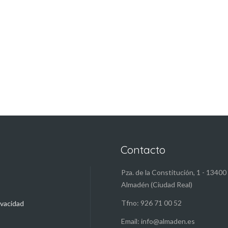
Contacto
Pza. de la Constitución, 1 - 13400
Almadén (Ciudad Real)
Tfno: 926 71 00 52
ivacidad
Email: info@almaden.es